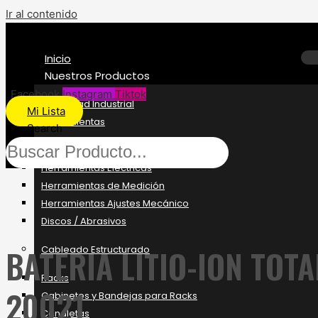
Ir al contenido
Inicio
Nuestros Productos
Facebook
Instagram
Tiktok
Seguridad Industrial
Mi Lista
Herramientas
Search
Herramientas Manuales
Herramientas Eléctricas
Herramientas de Medición
Herramientas Ajustes Mecánico
Discos / Abrasivos
BATERIA LITIO-ION TOT
Cableado Estructurado
Racks
20021
Gabinetes y Bandejas para Racks
Canaletas