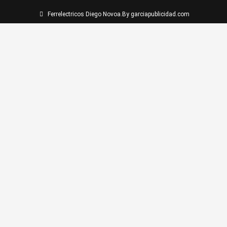
Ferrelectricos Diego Novoa.
By garciapublicidad.com