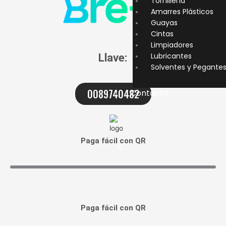
Tornillería
Amarres Plásticos
Guayas
Cintas
Limpiadores
Llave:
Lubricantes
Solventes y Pegante
0089740482
Contacto
Paga fácil con QR
X
Paga fácil con QR