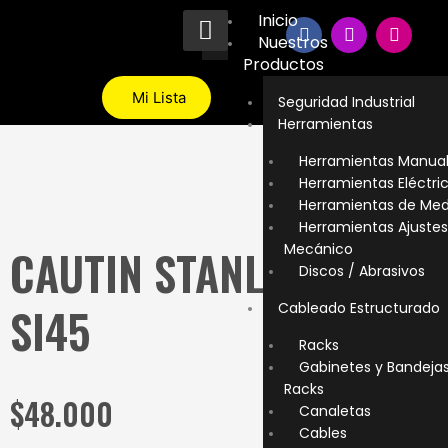
Ir
Inicio
F
I
T
al
Nuestros
a
n
i
contenido
c
s
k
Productos
e
t
t
b
a
o
Mi Lista
Seguridad Industrial
o
g
k
Herramientas
o
r
k
a
Herramientas Manua
m
Herramientas Eléctri
Herramientas de Med
Herramientas Ajustes
Mecánico
CAUTIN STANLEY 45W
Discos / Abrasivos
SI45
Cableado Estructurado
Racks
Gabinetes y Bandeja
Racks
$
48.000
Canaletas
Cables