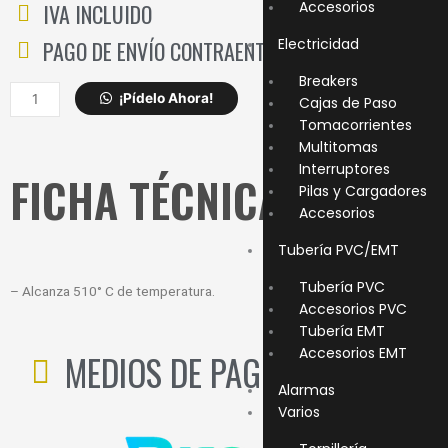
Accesorios
IVA INCLUIDO
Electricidad
PAGO DE ENVÍO CONTRAENTREGA
Breakers
CAUTIN
¡Pídelo Ahora!
Cajas de Paso
STANLEY
Tomacorrientes
45W
Multitomas
SI45
Interruptores
FICHA TÉCNICA
cantidad
Pilas y Cargadores
Accesorios
Tubería PVC/EMT
Tubería PVC
– Alcanza 510° C de temperatura.
Accesorios PVC
Tubería EMT
Accesorios EMT
MEDIOS DE PAGO:
Alarmas
Varios