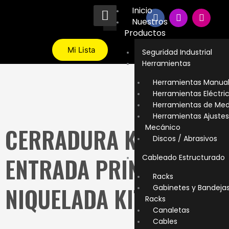
Ir
Inicio
F
I
T
al
Nuestros
a
n
i
contenido
c
s
k
Productos
e
t
t
b
a
o
Mi Lista
Seguridad Industrial
o
g
k
Herramientas
o
r
k
a
Herramientas Manua
m
Herramientas Eléctri
Herramientas de Med
Herramientas Ajustes
Mecánico
CERRADURA KL
Discos / Abrasivos
ENTRADA PRINCIPAL
Cableado Estructurado
Racks
NIQUELADA KIT6001-4
Gabinetes y Bandeja
Racks
Canaletas
Cables