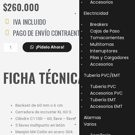
Accesorios
$
260.000
Electricidad
IVA INCLUIDO
Breakers
PAGO DE ENVÍO CONTRAENTREGA
Cajas de Paso
Tomacorrientes
Multitomas
CERRADURA
¡Pídelo Ahora!
Interruptores
KL
Pilas y Cargadores
ENTRADA
Accesorios
PRINCIPAL
FICHA TÉCNICA
NIQUELADA
Tubería PVC/EMT
KIT6001-
4
Tubería PVC
cantidad
Accesorios PVC
Tubería EMT
Backset de 60 mm o 6 cm.
Accesorios EMT
Cerradura de incrustar KL 60 S.
Alarmas
Cilindro C1100 – 60, llave – llave.
Varios
5 llaves multipunto en latón.
Manijón M4 Colón en acero 304.