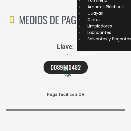
Tornillería
Amarres Plásticos
Guayas
MEDIOS DE PAGO:
Cintas
Limpiadores
Lubricantes
Solventes y Pegante
Llave:
Contacto
0089740482
X
Paga fácil con QR