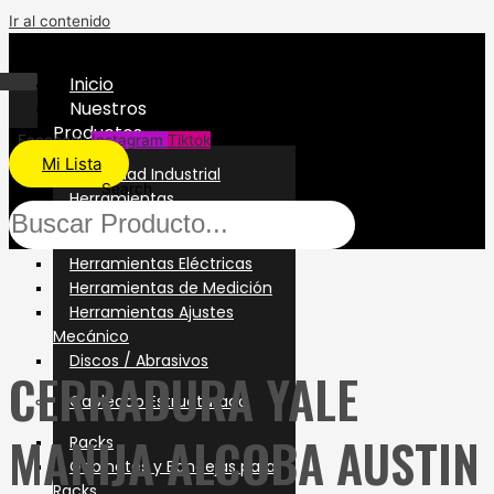
Ir al contenido
Inicio
Nuestros
Productos
Facebook
Instagram
Tiktok
Mi Lista
Seguridad Industrial
Search
Herramientas
Herramientas Manuales
Herramientas Eléctricas
Herramientas de Medición
Herramientas Ajustes
Mecánico
Discos / Abrasivos
CERRADURA YALE
Cableado Estructurado
MANIJA ALCOBA AUSTIN
Racks
Gabinetes y Bandejas para
Racks