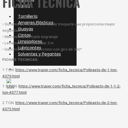
FICHA TÉCNICA
Varios
Tornillería
Amarres Plásticos
• Sistema de frenado con doble trinquete que proporciona mayor
Guayas
seguridad
Cintas
• Mecanismo de triple engranaje
Limpiadores
• Levantamiento estándar 3 m
Lubricantes
• Ganchos de acero al cromo con giro de 360°
Solventes y Pegantes
FICHAS TECNICAS:
Contacto
1 TON:
https://www.truper.com/ficha_tecnica/Polipasto-de-1-ton-
4379.html
1.5 TON:
https://www.truper.com/ficha_tecnica/Polipasto-de-1-1-2-
ton-4377.html
X
2 TON:
https://www.truper.com/ficha_tecnica/Polipasto-de-2-ton-
4375.html