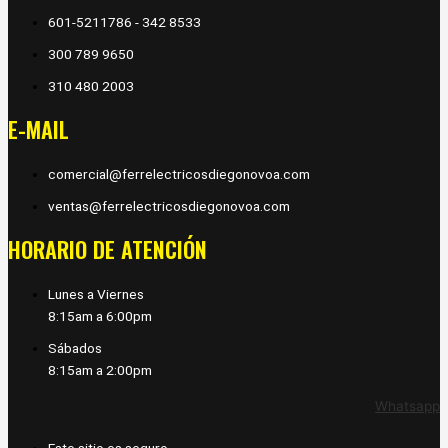
601-5211786 - 342 8533
300 789 9650
310 480 2003
E-MAIL
comercial@ferrelectricosdiegonovoa.com
ventas@ferrelectricosdiegonovoa.com
HORARIO DE ATENCIÓN
Lunes a Viernes
8:15am a 6:00pm
Sábados
8:15am a 2:00pm
Whatsapp
Este sitio es seguro.