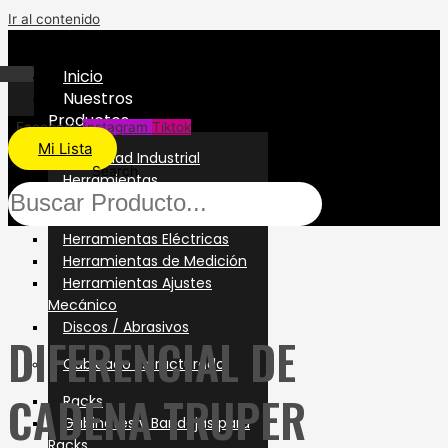
Ir al contenido
Inicio
Nuestros
Productos
Facebook
Instagram
Tiktok
Mi Lista
Seguridad Industrial
Search
Herramientas
Herramientas Manuales
Herramientas Eléctricas
Herramientas de Medición
Herramientas Ajustes
Mecánico
Discos / Abrasivos
DIFERENCIAL DE
Cableado Estructurado
CADENA TRUPER
Racks
Gabinetes y Bandejas para
Racks