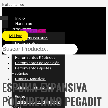
Ir al contenido
Inicio
Nuestros
Productos
Facebook
Instagram
Tiktok
Mi Lista
Seguridad Industrial
Search
Herramientas
Herramientas Manuales
Herramientas Eléctricas
Herramientas de Medición
Herramientas Ajustes
Mecánico
Discos / Abrasivos
ESPUMA EXPANSIVA
Cableado Estructurado
POLIURETANO PEGADIT
Racks
Gabinetes y Bandejas para
Racks