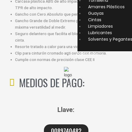
Tornillería
Carcasa plástica ABS de alto impacto con refuerzo de caucho
Amarres Plásticos
TPR de alto impacto.
Guayas
Gancho con Cero Absoluto que permite mayor precisión.
Cintas
Gancho Grande de Doble Extremo para mejor enganche y
Limpiadores
máxima versatilidad al medir.
Lubricantes
Seguro delantero que facilita el bloqueo y desbloqueo de la
Solventes y Pegante
cinta.
Resorte tratado a calor para una vida útil mayor.
Clip para cinturón cromado anti oxido con memoria.
Contacto
Cumple con normas de precisión clase CEE II
MEDIOS DE PAGO:
X
Llave:
0089740482