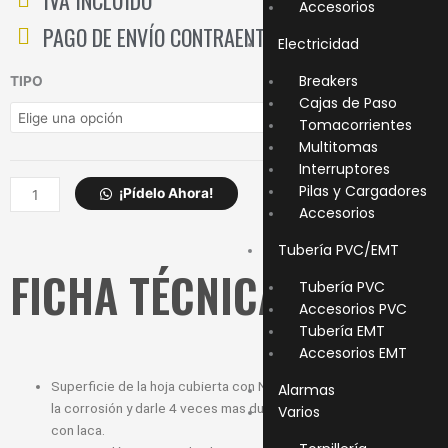
Accesorios
PAGO DE ENVÍO CONTRAENTREGA
Electricidad
FLEXOMETRO
Breakers
TIPO
STANLEY
Cajas de Paso
cantidad
Tomacorrientes
Multitomas
Interruptores
Pilas y Cargadores
¡Pídelo Ahora!
Accesorios
Tubería PVC/EMT
FICHA TÉCNICA
Tubería PVC
Accesorios PVC
Tubería EMT
Accesorios EMT
Superficie de la hoja cubierta con Nylon Extruido para prevenir
Alarmas
la corrosión y darle 4 veces mas duración que las que vienen
Varios
con laca.