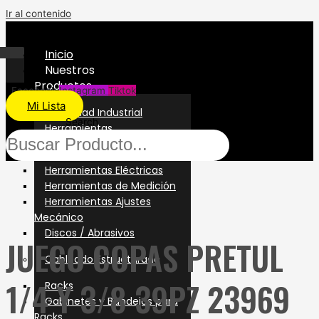
Ir al contenido
Inicio
Nuestros
Productos
Facebook
Instagram
Tiktok
Mi Lista
Seguridad Industrial
Search
Herramientas
Herramientas Manuales
Herramientas Eléctricas
Herramientas de Medición
Herramientas Ajustes
Mecánico
Discos / Abrasivos
JUEGO COPAS PRETUL
Cableado Estructurado
1/4 Y 3/8 39PZ 23969
Racks
Gabinetes y Bandejas para
Racks