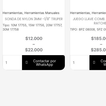
Herramientas
,
Herramientas Manuales
Herramientas
,
Herramie
SONDA DE NYLON 3MM -1/8" TRUPER
JUEGO LLAVE COMB.
RATCH
Tipo: 10M 17755, 15M 17756, 20M 17757,
30M 17758
TIPO: 8PZ 08008, 5PZ 
$
12.000
$
185.
–
–
$
22.000
$
285.
Contactar por
Con
WhatsApp
W