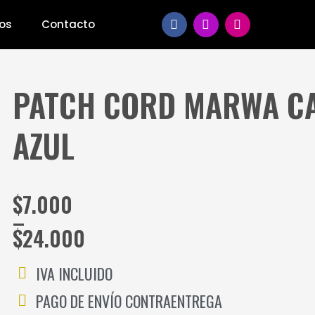
F
I
T
os
Contacto
a
n
i
c
s
k
e
t
t
b
a
o
o
g
k
PATCH CORD MARWA CA
o
r
k
a
m
AZUL
Price
$
7.000
range:
–
$7.000
$
24.000
through
$24.000
IVA INCLUIDO
PAGO DE ENVÍO CONTRAENTREGA