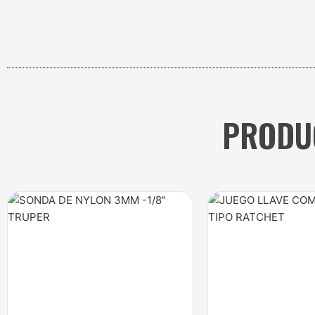
PRODU
Price
Pr
range:
ra
$12.000
$1
through
th
$22.000
$