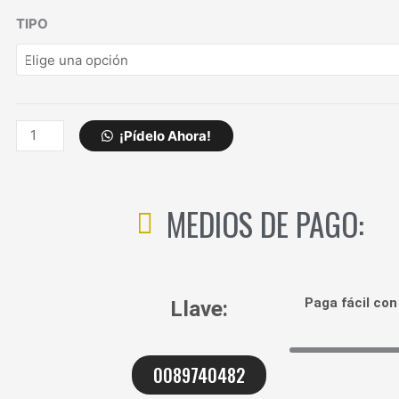
PATCH
TIPO
CORD
MARWA
CATEGORIA
6
AZUL
¡Pídelo Ahora!
cantidad
MEDIOS DE PAGO:
Paga fácil co
Llave:
0089740482