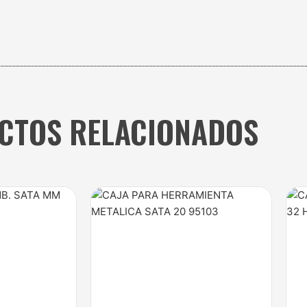
CTOS RELACIONADOS
ice
nge:
85.000
rough
285.000