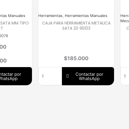
ntas Manuales
Herramientas
,
Herramientas Manuales
Herr
Mecá
 SATA MM TIPO
CAJA PARA HERRAMIENTA METALICA
ET
SATA 20 95103
C
09078
000
$
185.000
000
tactar por
Contactar por
hatsApp
WhatsApp