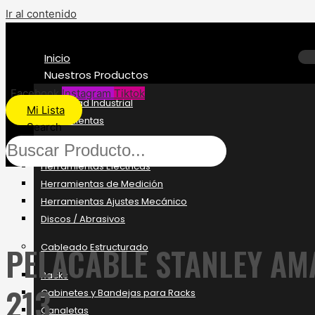
Ir al contenido
Inicio
Nuestros Productos
Facebook
Instagram
Tiktok
Seguridad Industrial
Mi Lista
Herramientas
Search
Herramientas Manuales
Herramientas Eléctricas
Herramientas de Medición
Herramientas Ajustes Mecánico
Discos / Abrasivos
PELACABLE STANLEY AM
Cableado Estructurado
Racks
213
Gabinetes y Bandejas para Racks
Canaletas