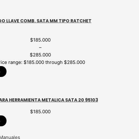
GO LLAVE COMB. SATA MM TIPO RATCHET
$
185.000
–
$
285.000
rice range: $185.000 through $285.000
p
ARA HERRAMIENTA METALICA SATA 20 95103
$
185.000
p
 Manuales