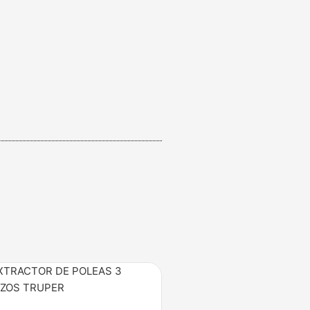
Price
range:
$60.000