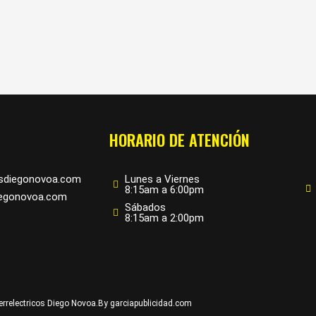
HORARIO DE ATENCIÓN
osdiegonovoa.com
Lunes a Viernes
8:15am a 6:00pm
iegonovoa.com
Sábados
8:15am a 2:00pm
errelectricos Diego Novoa.
By garciapublicidad.com