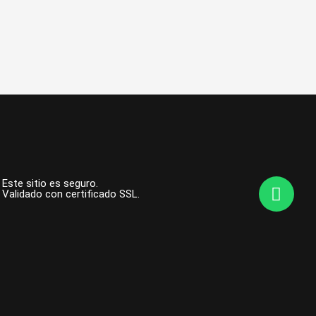
W
Este sitio es seguro.
Validado con certificado SSL.
h
a
t
s
a
p
p