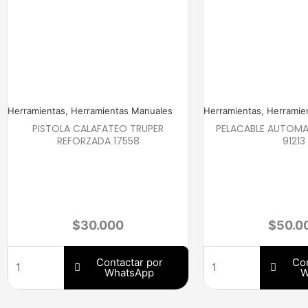
Herramientas
,
Herramientas Manuales
Herramientas
,
Herramie
PISTOLA CALAFATEO TRUPER
PELACABLE AUTOMA
REFORZADA 17558
91213
$
30.000
$
50.0
Contactar por
Con
WhatsApp
W