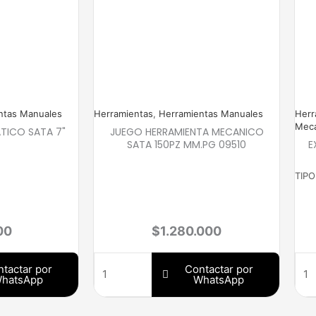
ntas Manuales
Herramientas
,
Herramientas Manuales
Herr
Mecá
TICO SATA 7"
JUEGO HERRAMIENTA MECANICO
SATA 150PZ MM.PG 09510
E
TIPO
00
$
1.280.000
tactar por
Contactar por
hatsApp
WhatsApp