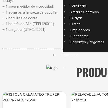
Incluye:
Tornillería
– 1 vaso medidor de viscosidad.
Amarres Plásticos
– 1 aguja para limpieza de boquilla.
Guayas
– 2 boquillas de cobre.
Cintas
– 1 batería de 2Ah (TFBLI20011).
– 1 cargador (UTFCLI2001).
Limpiadores
Lubricantes
Solventes y Pegantes
Contacto
PRODU
X