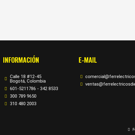
INFORMACIÓN
E-MAIL
Calle 18 #12-45
comercial@ferrelectric
Bogotá, Colombia
ventas@ferrelectricosd
601-5211786 - 342 8533
300 789 9650
310 480 2003
F