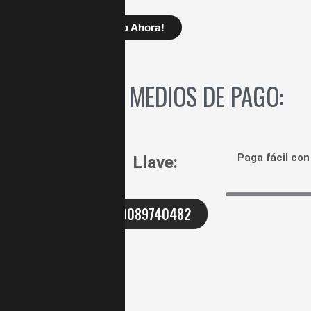
PISTOLA
¡Pídelo Ahora!
PULVERIZADORA
TOTAL
INDUSTRIAL
MEDIOS DE PAGO:
INALAMBRICA
20V
UTSGLI20042
cantidad
Paga fácil co
Llave:
0089740482