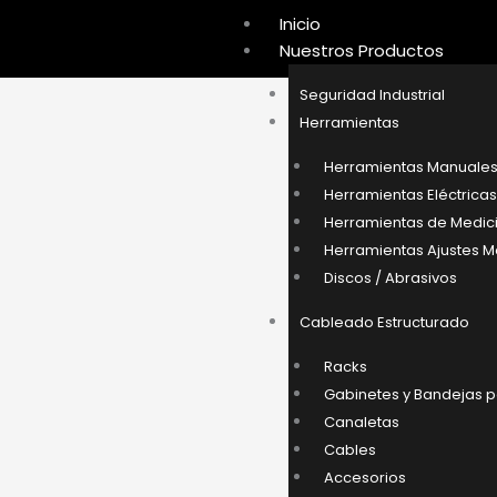
Ir
Inicio
al
Nuestros Productos
contenido
Seguridad Industrial
Herramientas
Herramientas Manuale
Herramientas Eléctrica
Herramientas de Medic
Herramientas Ajustes 
Discos / Abrasivos
Cableado Estructurado
Racks
Gabinetes y Bandejas 
Canaletas
Cables
Accesorios