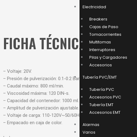
Electricidad
Breakers
Cajas de Paso
Tomacorrientes
FICHA TÉCNICA
Multitomas
Interruptores
Pilas y Cargadores
Accesorios
– Voltaje: 20V.
Tubería PVC/EMT
– Presión de pulverización: 0.1-0.2 Bar.
– Caudal máximo: 800 ml/min.
Tubería PVC
– Viscosidad máxima: 120 DIN-s.
Accesorios PVC
– Capacidad del contenedor: 1000 ml.
Tubería EMT
– Amplitud de pulverización ajustable.
Accesorios EMT
– Voltaje de carga: 110-120V~50/60Hz.
– Empacado en caja de color.
Alarmas
Varios