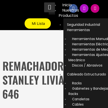
Ir
Inicio
F
I
T
al
Nuestros
a
n
i
contenido
c
s
k
Productos
e
t
t
b
a
o
Mi Lista
Seguridad Industrial
o
g
k
Herramientas
o
r
k
a
Herramientas Manua
m
Herramientas Eléctri
Herramientas de Med
Herramientas Ajustes
Mecánico
REMACHADORA
Discos / Abrasivos
STANLEY LIVIANA 69-
Cableado Estructurado
Racks
646
Gabinetes y Bandeja
Racks
Canaletas
Cables