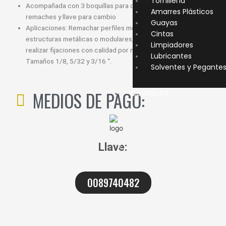
Tornillería
Acompañada con 3 boquillas para diferentes tamaños de
Amarres Plásticos
remaches y llave para cambio
Guayas
Aplicaciones: Remachar perfiles metálicos, montadores de
Cintas
estructuras metálicas o modulares, o profesionales que desean
Limpiadores
realizar fijaciones con calidad por medio de remaches;
Lubricantes
Tamaños 1/8, 5/32 y 3/16 “.
Solventes y Pegante
MEDIOS DE PAGO:
Contacto
Llave:
X
0089740482