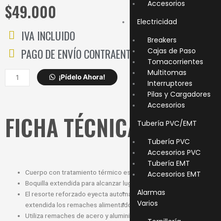
Accesorios
$
49.000
Electricidad
IVA INCLUIDO
Breakers
PAGO DE ENVÍO CONTRAENTREGA
Cajas de Paso
Tomacorrientes
Multitomas
REMACHADORA
¡Pídelo Ahora!
Interruptores
STANLEY
Pilas y Cargadores
LIVIANA
Accesorios
69-
FICHA TÉCNICA
646
Tubería PVC/EMT
cantidad
Tubería PVC
Accesorios PVC
Tubería EMT
Cuerpo con tratamiento térmico especial
Accesorios EMT
Boquilla extendida para alcanzar lugares de acceso restringido
Alarmas
El resorte reforzado eyecta automáticamente por la boquilla
Varios
extendida los remaches alimentados
Utiliza remaches de acero y aluminio