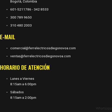
Bogotá, Colombia
601-5211786 - 342 8533
300 789 9650
310 480 2003
E-MAIL
comercial@ferrelectricosdiegonovoa.com
ventas@ferrelectricosdiegonovoa.com
HORARIO DE ATENCIÓN
Lunes a Viernes
8:15am a 6:00pm
Sábados
8:15am a 2:00pm
Whatsapp