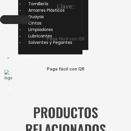
Tornillería
Llave:
Amarres Plásticos
Guayas
0089740482
Cintas
Limpiadores
Lubricantes
Paga fácil con QR
Solventes y Pegantes
Contacto
Paga fácil con QR
X
PRODUCTOS
RELACIONADOS