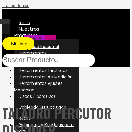
Ir al contenido
Inicio
Nuestros
Productos
Facebook
Instagram
Tiktok
Mi Lista
Seguridad Industrial
Search
Herramientas
Herramientas Manuales
Herramientas Eléctricas
Herramientas de Medición
Herramientas Ajustes
Mecánico
Discos / Abrasivos
TALADRO PERCUTOR
Cableado Estructurado
Racks
DISCOVER
Gabinetes y Bandejas para
Racks