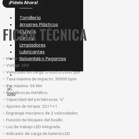
¡Pídelo Ahora!
Varios
Tornillería
Amarres Plásticos
FICHA TÉCNICA
Guayas
Cintas
Limpiadores
Lubricantes
Solventes y Pegantes
– Motor sin escobillas.
– Voltaje: 20V
– Velocidad sin carga: 0-500/0-2000 rpm
Contacto
– Tasa máxima de impacto: 30000 bpm
– Par máximo: 66 Nm
– Portabrocas metálico.
– Capacidad del portabrocas: ½”
X
– Ajustes de torque: 22+1+1
– Engranaje mecánico de 2 velocidades.
– Función de bloqueo del husillo.
– Luz de trabajo LED integrada.
– Indicador de carga de batería LED.