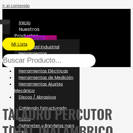
Ir al contenido
Inicio
Nuestros
Productos
Facebook
Instagram
Tiktok
Mi Lista
Seguridad Industrial
Search
Herramientas
Herramientas Manuales
Herramientas Eléctricas
Herramientas de Medición
Herramientas Ajustes
Mecánico
Discos / Abrasivos
TALADRO PERCUTOR
Cableado Estructurado
Racks
TOTAL INALAMBRICO
Gabinetes y Bandejas para
Racks