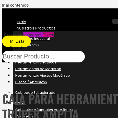
Ir al contenido
Inicio
Nuestros Productos
Facebook
Instagram
Tiktok
Seguridad Industrial
Mi Lista
Herramientas
Search
Herramientas Manuales
Herramientas Eléctricas
Herramientas de Medición
Herramientas Ajustes Mecánico
Discos / Abrasivos
CAJA PARA HERRAMIENT
Cableado Estructurado
Racks
TRUPER AMPLIA
Gabinetes y Bandejas para Racks
Canaletas