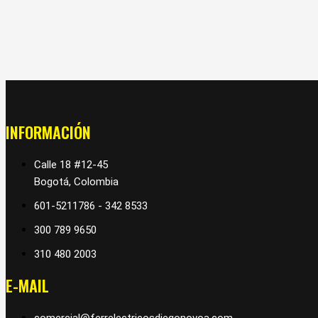
INFORMACIÓN
Calle 18 #12-45
Bogotá, Colombia
601-5211786 - 342 8533
300 789 9650
310 480 2003
E-MAIL
comercial@ferrelectricosdiegonovoa.com