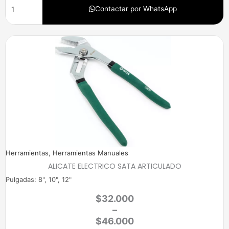
Contactar por WhatsApp
Price
range:
$32.000
through
$46.000
Herramientas
,
Herramientas Manuales
ALICATE ELECTRICO SATA ARTICULADO
Pulgadas: 8", 10", 12"
$
32.000
–
$
46.000