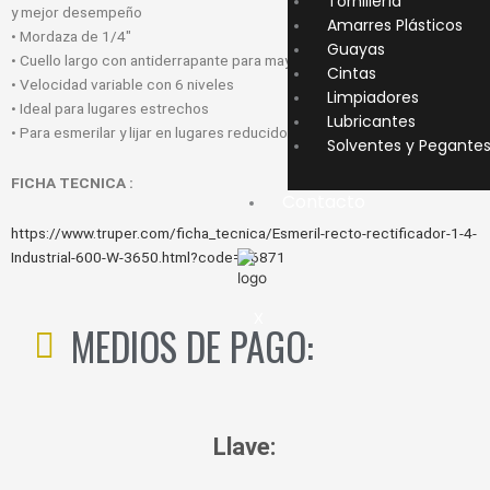
Tornillería
y mejor desempeño
Amarres Plásticos
• Mordaza de 1/4″
Guayas
• Cuello largo con antiderrapante para mayor control y precisión
Cintas
• Velocidad variable con 6 niveles
Limpiadores
• Ideal para lugares estrechos
Lubricantes
• Para esmerilar y lijar en lugares reducidos
Solventes y Pegante
FICHA TECNICA :
Contacto
https://www.truper.com/ficha_tecnica/Esmeril-recto-rectificador-1-4-
Industrial-600-W-3650.html?code=16871
X
MEDIOS DE PAGO:
Llave: