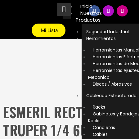
Ir
Inicio
F
I
T
al
Nuestros
a
n
i
contenido
c
s
k
Productos
e
t
t
b
a
o
Mi Lista
Seguridad Industrial
o
g
k
Herramientas
o
r
k
a
Herramientas Manua
m
Herramientas Eléctri
Herramientas de Med
Herramientas Ajustes
Mecánico
Discos / Abrasivos
Cableado Estructurado
ESMERIL RECTO
Racks
Gabinetes y Bandeja
Racks
TRUPER 1/4 600W
Canaletas
Cables