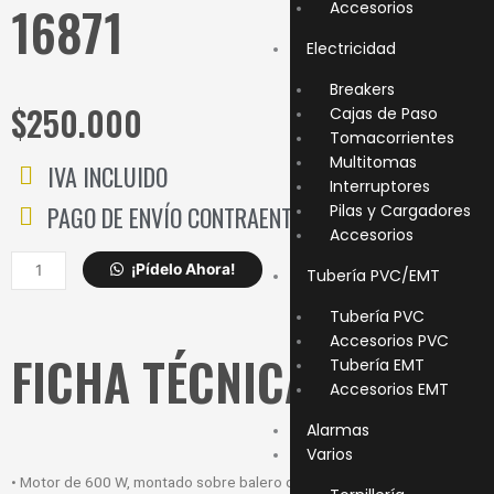
16871
Accesorios
Electricidad
Breakers
$
250.000
Cajas de Paso
Tomacorrientes
Multitomas
IVA INCLUIDO
Interruptores
PAGO DE ENVÍO CONTRAENTREGA
Pilas y Cargadores
Accesorios
ESMERIL
¡Pídelo Ahora!
Tubería PVC/EMT
RECTO
TRUPER
Tubería PVC
1/4
Accesorios PVC
FICHA TÉCNICA
600W
Tubería EMT
16871
Accesorios EMT
cantidad
Alarmas
Varios
• Motor de 600 W, montado sobre balero de bolas para mayor vida útil